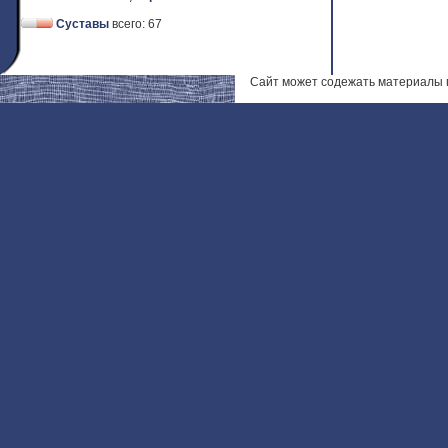
Суставы
всего: 67
Сайт может содежать материалы 