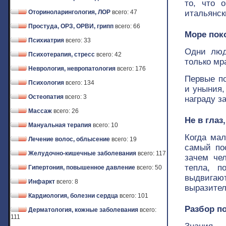
то, что 
Оториноларингология, ЛОР
всего: 47
итальянски
Простуда, ОРЗ, ОРВИ, грипп
всего: 66
Море пок
Психиатрия
всего: 33
Одни люд
Психотерапия, стресс
всего: 42
только мр
Неврология, невропатология
всего: 176
Первые по
Психология
всего: 134
и уныния,
Остеопатия
всего: 3
награду з
Массаж
всего: 26
Не в глаз
Мануальная терапия
всего: 10
Когда мал
Лечение волос, облысение
всего: 19
самый пос
Желудочно-кишечные заболевания
всего: 117
зачем че
тепла, п
Гипертония, повышенное давление
всего: 50
выдвига
Инфаркт
всего: 8
выразитель
Кардиология, болезни сердца
всего: 101
Разбор п
Дерматология, кожные заболевания
всего:
111