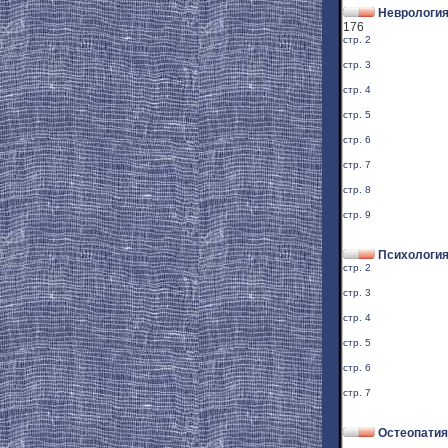
Неврология
176
стр. 2
стр. 3
стр. 4
стр. 5
стр. 6
стр. 7
стр. 8
стр. 9
Психологи
стр. 2
стр. 3
стр. 4
стр. 5
стр. 6
стр. 7
Остеопатия