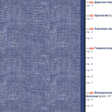
Диагностик
стр. 2
Урология
вс
стр. 2
Акушерство
стр. 2
стр. 3
Гинекологи
стр. 2
стр. 3
стр. 4
стр. 5
стр. 6
стр. 7
Венерологи
болезни
всего: 47
стр. 2
стр. 3