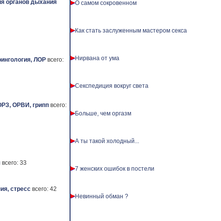
я органов дыхания
О самом сокровенном
Как стать заслуженным мастером секса
Нирвана от ума
ингология, ЛОР
всего:
Секспедиция вокруг света
ОРЗ, ОРВИ, грипп
всего:
Больше, чем оргазм
А ты такой холодный...
я
всего: 33
7 женских ошибок в постели
ия, стресс
всего: 42
Невинный обман ?