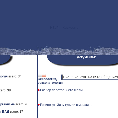
HELP! - Как искать
>
Документы:
логия
всего: 34
С•РµСЂРµР№С‚Рё РЅР° СЃС‚СЂР°Р
Сексология,
сексопатология
Разбор полетов. Секс-шопы
сего: 38
рганизма
всего: 4
Резиновую Зину купили в магазине
, БАД
всего: 17