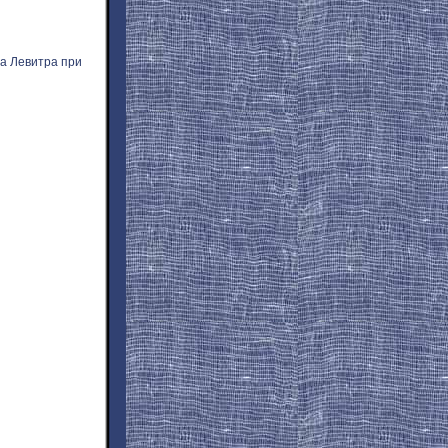
а Левитра при