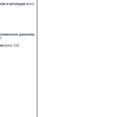
гия и ортопедия
всего:
 пониженное давление,
 7
ия
всего: 210