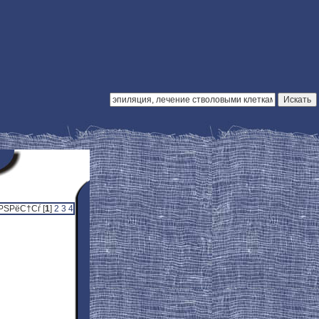
ЅРёС†Сѓ [
1
]
2
3
4