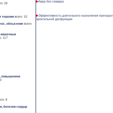
Амур без гламура
го: 26
Эффективность длительного назначения препарат
 терапия
всего: 10
эректильной дисфункции
лос, облысение
всего:
-кишечные
о: 117
, повышенное
50
его: 8
я, болезни сердца