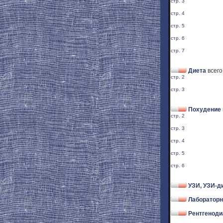
стр. 3
стр. 4
стр. 5
стр. 6
стр. 7
Диета
всего
стр. 2
стр. 3
Похудение
стр. 2
стр. 3
стр. 4
стр. 5
стр. 6
УЗИ, УЗИ-д
Лабораторн
Рентгеноди