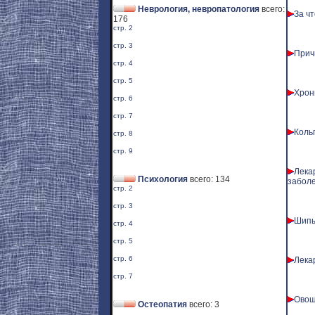
Неврология, невропатология
всего:
За ч
176
стр. 2
стр. 3
Прич
стр. 4
стр. 5
Хрон
стр. 6
стр. 7
Коль
стр. 8
стр. 9
Лека
Психология
всего: 134
забол
стр. 2
стр. 3
Шипы
стр. 4
стр. 5
стр. 6
Лека
стр. 7
Овощ
Остеопатия
всего: 3