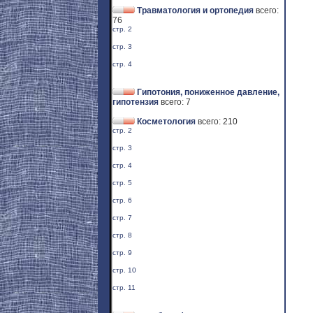
Травматология и ортопедия
всего:
76
стр. 2
стр. 3
стр. 4
Гипотония, пониженное давление,
гипотензия
всего: 7
Косметология
всего: 210
стр. 2
стр. 3
стр. 4
стр. 5
стр. 6
стр. 7
стр. 8
стр. 9
стр. 10
стр. 11