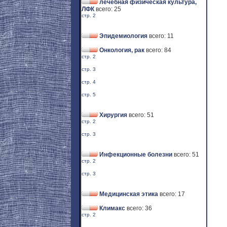
лечебная физическая культура,
ЛФК
всего: 25
стр. 2
Эпидемиология
всего: 11
Онкология, рак
всего: 84
стр. 2
стр. 3
стр. 4
стр. 5
Хирургия
всего: 51
стр. 2
стр. 3
Инфекционные болезни
всего: 51
стр. 2
стр. 3
Медицинская этика
всего: 17
Климакс
всего: 36
стр. 2