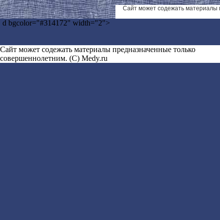
Сайт может содежать материалы 
d bgcolor="#314172" width="2">
Сайт может содежать материалы предназначенные только
совершеннолетним. (С) Medy.ru