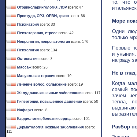
то, что 
Оториноларингология, ЛОР
всего: 47
итальянски
Простуда, ОРЗ, ОРВИ, грипп
всего: 66
Море пок
Психиатрия
всего: 33
Одни люд
Психотерапия, стресс
всего: 42
только мр
Неврология, невропатология
всего: 176
Первые по
Психология
всего: 134
и уныния,
Остеопатия
всего: 3
награду з
Массаж
всего: 26
Не в глаз
Мануальная терапия
всего: 10
Когда мал
Лечение волос, облысение
всего: 19
самый пос
Желудочно-кишечные заболевания
всего: 117
зачем че
тепла, п
Гипертония, повышенное давление
всего: 50
выдвига
Инфаркт
всего: 8
выразитель
Кардиология, болезни сердца
всего: 101
Разбор п
Дерматология, кожные заболевания
всего:
111