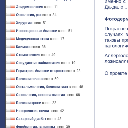
именно с 
Да-да, о ...
Эпидемиология
всего: 11
Онкология, рак
всего: 84
Фотодер
Хирургия
всего: 51
Покрасне
Инфекционные болезни
всего: 51
случаях в
Медицинская этика
всего: 17
таковы пр
патологич
Климакс
всего: 36
Стоматология
всего: 49
Аллерг
ложноалле
Сосудистые заболевания
всего: 19
Гериатрия, болезни старости
всего: 23
О проекте
Болезни печени
всего: 50
Офтальмология, болезни глаз
всего: 48
Сексология, сексопатология
всего: 68
Болезни крови
всего: 22
Нефрология, почки
всего: 42
Сахарный диабет
всего: 43
Флебология, варикозы
всего: 39