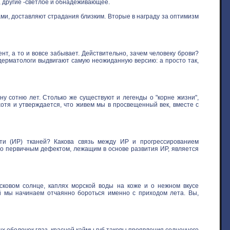
, другие -светлое и обнадеживающее.
ми, доставляют страдания близким. Вторые в награду за оптимизм
нт, а то и вовсе забывает. Действительно, зачем человеку брови?
 дерматологи выдвигают самую неожиданную версию: а просто так,
у сотню лет. Столько же существуют и легенды о "корне жизни",
хотя и утверждается, что живем мы в просвещенный век, вместе с
ти (ИР) тканей? Какова связь между ИР и прогрессированием
то первичным дефектом, лежащим в основе развития ИР, является
овом солнце, каплях морской воды на коже и о нежном вкусе
ой мы начинаем отчаянно бороться именно с приходом лета. Вы,