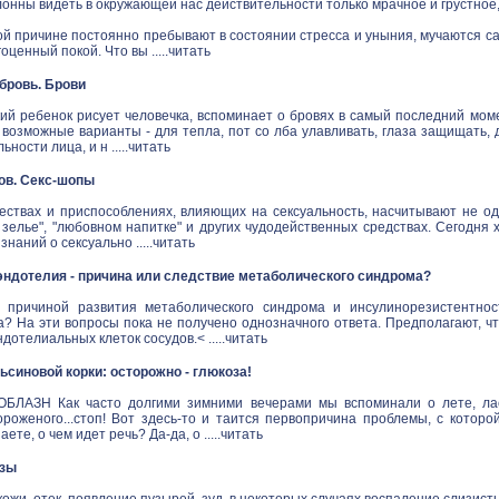
онны видеть в окружающей нас действительности только мрачное и грустное
й причине постоянно пребывают в состоянии стресса и уныния, мучаются са
ценный покой. Что вы .....
читать
в бровь. Брови
ий ребенок рисует человечка, вспоминает о бровях в самый последний моме
 возможные варианты - для тепла, пот со лба улавливать, глаза защищать,
ности лица, и н .....
читать
ов. Секс-шопы
ествах и приспособлениях, влияющих на сексуальность, насчитывают не одн
зелье", "любовном напитке" и других чудодейственных средствах. Сегодня 
наний о сексуально .....
читать
ндотелия - причина или следствие метаболического синдрома?
 причиной развития метаболического синдрома и инсулинорезистентнос
а? На эти вопросы пока не получено однозначного ответа. Предполагают, ч
дотелиальных клеток сосудов.< .....
читать
синовой корки: осторожно - глюкоза!
ЛАЗН Как часто долгими зимними вечерами мы вспоминали о лете, ласк
ороженого...стоп! Вот здесь-то и таится первопричина проблемы, с котор
аете, о чем идет речь? Да-да, о .....
читать
озы