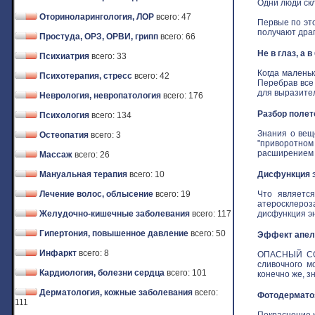
Одни люди скл
Оториноларингология, ЛОР
всего: 47
Первые по это
получают драго
Простуда, ОРЗ, ОРВИ, грипп
всего: 66
Не в глаз, а 
Психиатрия
всего: 33
Когда маленьк
Психотерапия, стресс
всего: 42
Перебрав все
для выразитель
Неврология, невропатология
всего: 176
Разбор полет
Психология
всего: 134
Знания о вещ
Остеопатия
всего: 3
"приворотном 
расширением з
Массаж
всего: 26
Мануальная терапия
всего: 10
Дисфункция э
Лечение волос, облысение
всего: 19
Что является
атеросклероз
Желудочно-кишечные заболевания
всего: 117
дисфункция эн
Гипертония, повышенное давление
всего: 50
Эффект апель
Инфаркт
всего: 8
ОПАСНЫЙ СОБ
сливочного м
Кардиология, болезни сердца
всего: 101
конечно же, зн
Дерматология, кожные заболевания
всего:
Фотодермат
111