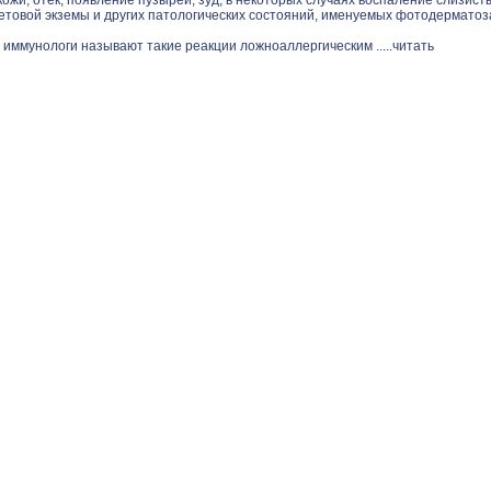
ожи, отек, появление пузырей, зуд, в некоторых случаях воспаление слизист
етовой экземы и других патологических состояний, именуемых фотодерматоз
 иммунологи называют такие реакции ложноаллергическим .....
читать