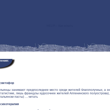
HELP! - Как искать
>
ления:
 светофор
альянцы занимают предпоследнее место среди жителей благополучных, а зн
статистике, лишь французы худосочнее жителей Аппенинского полуострова), и
альянски пасты) .....
читать
Психотерапия