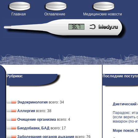
Главная
Оглавление
Медицинские новости
Рубрики:
Последние поступ
Эндокринология
всего: 34
Диетический
Аллергия
всего: 38
Парадокс: ит
(если верить 
Очищение организма
всего: 4
макарон (по-ит
Биодобавки, БАД
всего: 17
Море покоя. 
Заболевания органов дыхания
всего: 76