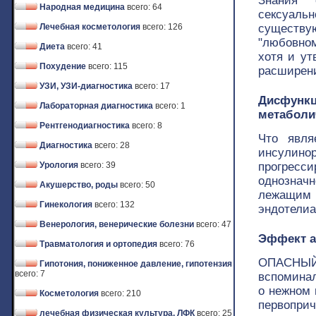
Знания 
Народная медицина
всего: 64
сексуаль
Лечебная косметология
всего: 126
существу
"любовном
Диета
всего: 41
хотя и ут
Похудение
всего: 115
расширени
УЗИ, УЗИ-диагностика
всего: 17
Дисфун
Лабораторная диагностика
всего: 1
метаболи
Рентгенодиагностика
всего: 8
Что явля
Диагностика
всего: 28
инсулино
Урология
всего: 39
прогресси
однознач
Акушерство, роды
всего: 50
лежащим
Гинекология
всего: 132
эндотелиал
Венерология, венерические болезни
всего: 47
Эффект а
Травматология и ортопедия
всего: 76
ОПАСНЫЙ
Гипотония, пониженное давление, гипотензия
всего: 7
вспоминал
о нежном 
Косметология
всего: 210
первоприч
лечебная физическая культура, ЛФК
всего: 25