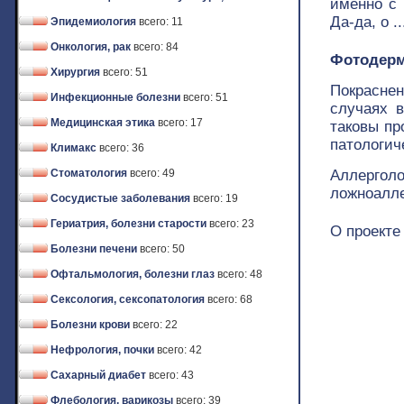
именно с 
Да-да, о ...
Эпидемиология
всего: 11
Онкология, рак
всего: 84
Фотодер
Хирургия
всего: 51
Покрасне
Инфекционные болезни
всего: 51
случаях в
Медицинская этика
всего: 17
таковы пр
патологич
Климакс
всего: 36
Стоматология
всего: 49
Аллерг
ложноалле
Сосудистые заболевания
всего: 19
Гериатрия, болезни старости
всего: 23
О проекте
Болезни печени
всего: 50
Офтальмология, болезни глаз
всего: 48
Сексология, сексопатология
всего: 68
Болезни крови
всего: 22
Нефрология, почки
всего: 42
Сахарный диабет
всего: 43
Флебология, варикозы
всего: 39