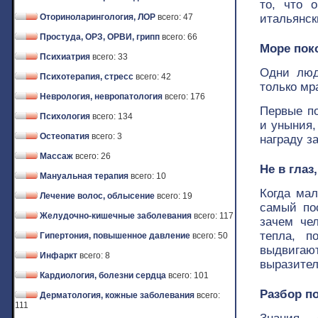
то, что 
Оториноларингология, ЛОР
всего: 47
итальянски
Простуда, ОРЗ, ОРВИ, грипп
всего: 66
Море пок
Психиатрия
всего: 33
Одни люд
Психотерапия, стресс
всего: 42
только мр
Неврология, невропатология
всего: 176
Первые по
Психология
всего: 134
и уныния,
Остеопатия
всего: 3
награду з
Массаж
всего: 26
Не в глаз
Мануальная терапия
всего: 10
Когда мал
Лечение волос, облысение
всего: 19
самый пос
Желудочно-кишечные заболевания
всего: 117
зачем че
тепла, п
Гипертония, повышенное давление
всего: 50
выдвига
Инфаркт
всего: 8
выразитель
Кардиология, болезни сердца
всего: 101
Разбор п
Дерматология, кожные заболевания
всего:
111