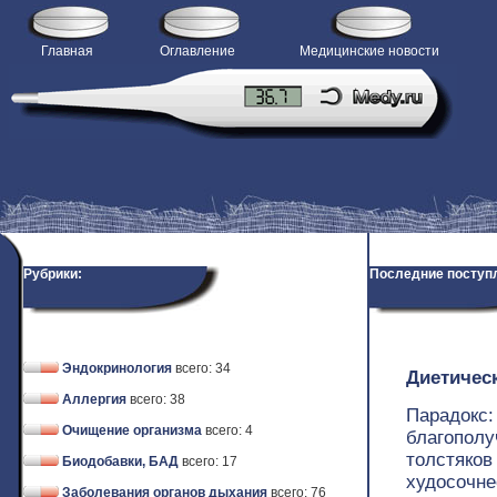
Главная
Оглавление
Медицинские новости
H
Рубрики:
Последние поступ
Эндокринология
всего: 34
Диетичес
Аллергия
всего: 38
Парадокс:
Очищение организма
всего: 4
благопол
толстяко
Биодобавки, БАД
всего: 17
худосочне
Заболевания органов дыхания
всего: 76