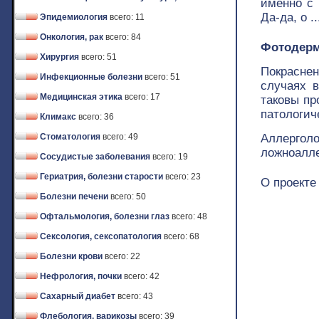
именно с 
Да-да, о ...
Эпидемиология
всего: 11
Онкология, рак
всего: 84
Фотодер
Хирургия
всего: 51
Покрасне
Инфекционные болезни
всего: 51
случаях в
Медицинская этика
всего: 17
таковы пр
патологич
Климакс
всего: 36
Стоматология
всего: 49
Аллерг
ложноалле
Сосудистые заболевания
всего: 19
Гериатрия, болезни старости
всего: 23
О проекте
Болезни печени
всего: 50
Офтальмология, болезни глаз
всего: 48
Сексология, сексопатология
всего: 68
Болезни крови
всего: 22
Нефрология, почки
всего: 42
Сахарный диабет
всего: 43
Флебология, варикозы
всего: 39